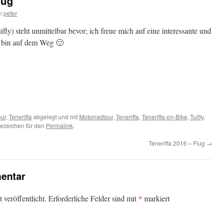
lug
n
peter
fly) steht unmittelbar bevor; ich freue mich auf eine interessante und
h bin auf dem Weg 🙂
en
our
,
Teneriffa
abgelegt und mit
Motorradtour
,
Teneriffa
,
Teneriffa-on-Bike
,
Tuifly
,
sezeichen für den
Permalink
.
Teneriffa 2016 – Flug
→
entar
*
veröffentlicht.
Erforderliche Felder sind mit
markiert