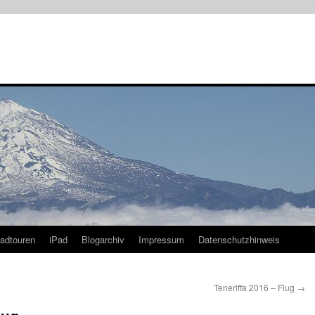
radtouren
iPad
Blogarchiv
Impressum
Datenschutzhinweis
Teneriffa 2016 – Flug
→