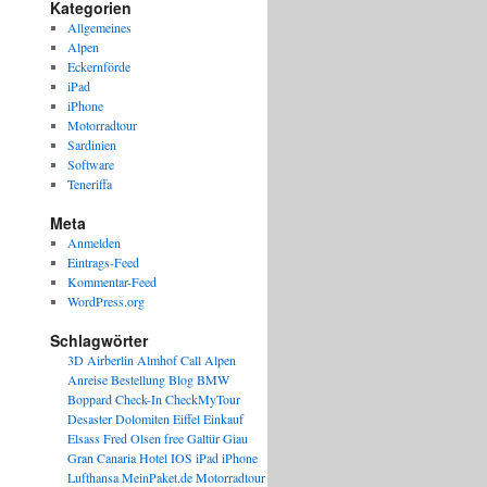
Kategorien
Allgemeines
Alpen
Eckernförde
iPad
iPhone
Motorradtour
Sardinien
Software
Teneriffa
Meta
Anmelden
Eintrags-Feed
Kommentar-Feed
WordPress.org
Schlagwörter
3D
Airberlin
Almhof Call
Alpen
Anreise
Bestellung
Blog
BMW
Boppard
Check-In
CheckMyTour
Desaster
Dolomiten
Eiffel
Einkauf
Elsass
Fred Olsen
free
Galtür
Giau
Gran Canaria
Hotel
IOS
iPad
iPhone
Lufthansa
MeinPaket.de
Motorradtour