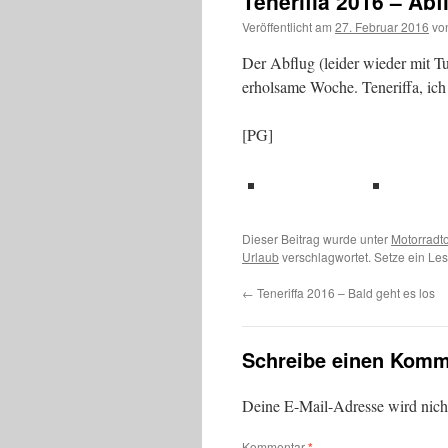
Teneriffa 2016 – Abf
Veröffentlicht am
27. Februar 2016
vo
Der Abflug (leider wieder mit Tui
erholsame Woche. Teneriffa, ic
[PG]
teilen
teil
Dieser Beitrag wurde unter
Motorradt
Urlaub
verschlagwortet. Setze ein Le
←
Teneriffa 2016 – Bald geht es los
Schreibe einen Komm
Deine E-Mail-Adresse wird nicht 
Kommentar
*