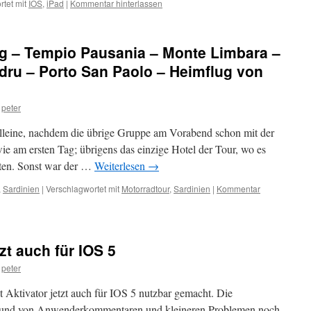
tet mit
IOS
,
iPad
|
Kommentar hinterlassen
ag – Tempio Pausania – Monte Limbara –
adru – Porto San Paolo – Heimflug von
peter
t alleine, nachdem die übrige Gruppe am Vorabend schon mit der
ie am ersten Tag; übrigens das einzige Hotel der Tour, wo es
orten. Sonst war der …
Weiterlesen
→
,
Sardinien
|
Verschlagwortet mit
Motorradtour
,
Sardinien
|
Kommentar
tzt auch für IOS 5
peter
t Aktivator jetzt auch für IOS 5 nutzbar gemacht. Die
grund von Anwenderkommentaren und kleineren Problemen noch