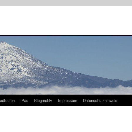
radtouren
iPad
Blogarchiv
Impressum
Datenschutzhinweis