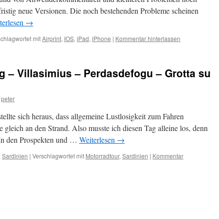
rzfristig neue Versionen. Die noch bestehenden Probleme scheinen
terlesen
→
chlagwortet mit
Airprint
,
IOS
,
iPad
,
iPhone
|
Kommentar hinterlassen
g – Villasimius – Perdasdefogu – Grotta su
peter
ellte sich heraus, dass allgemeine Lustlosigkeit zum Fahren
e gleich an den Strand. Also musste ich diesen Tag alleine los, denn
l. In den Prospekten und …
Weiterlesen
→
,
Sardinien
|
Verschlagwortet mit
Motorradtour
,
Sardinien
|
Kommentar