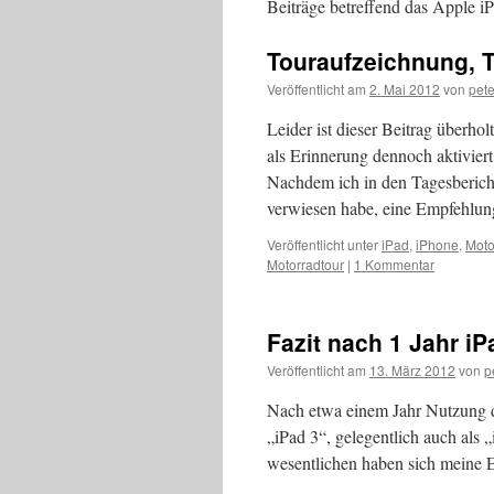
Beiträge betreffend das Apple i
Touraufzeichnung, 
Veröffentlicht am
2. Mai 2012
von
pete
Leider ist dieser Beitrag überho
als Erinnerung dennoch aktivier
Nachdem ich in den Tagesberic
verwiesen habe, eine Empfehl
Veröffentlicht unter
iPad
,
iPhone
,
Moto
Motorradtour
|
1 Kommentar
Fazit nach 1 Jahr i
Veröffentlicht am
13. März 2012
von
p
Nach etwa einem Jahr Nutzung d
„iPad 3“, gelegentlich auch als „
wesentlichen haben sich meine