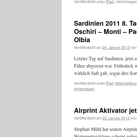
Veröffentlicht unter
iPad
|
Verschlagwor
Sardinien 2011 8. T
Oschiri – Monti – P
Olbia
Veröffentlicht am
29. Januar 2012
von
Letzter Tag auf Sardinien, jetz
Fähre abgereist war. Frühstück w
wirklich Saft gab, sogar drei S
Veröffentlicht unter
iPad
,
Motorradtour
hinterlassen
Airprint Aktivator je
Veröffentlicht am
22. Januar 2012
von
Stephan Mühl hat seinen Airprin
Weiterentwicklung scheint auf