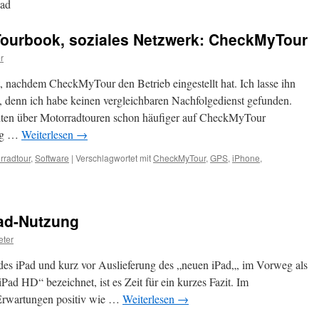
Pad
Tourbook, soziales Netzwerk: CheckMyTour
r
lt, nachdem CheckMyTour den Betrieb eingestellt hat. Ich lasse ihn
t, denn ich habe keinen vergleichbaren Nachfolgedienst gefunden.
hten über Motorradtouren schon häufiger auf CheckMyTour
ung …
Weiterlesen
→
rradtour
,
Software
|
Verschlagwortet mit
CheckMyTour
,
GPS
,
iPhone
,
Pad-Nutzung
eter
es iPad und kurz vor Auslieferung des „neuen iPad„, im Vorweg als
iPad HD“ bezeichnet, ist es Zeit für ein kurzes Fazit. Im
 Erwartungen positiv wie …
Weiterlesen
→