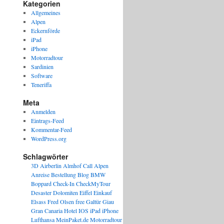
Kategorien
Allgemeines
Alpen
Eckernförde
iPad
iPhone
Motorradtour
Sardinien
Software
Teneriffa
Meta
Anmelden
Eintrags-Feed
Kommentar-Feed
WordPress.org
Schlagwörter
3D
Airberlin
Almhof Call
Alpen
Anreise
Bestellung
Blog
BMW
Boppard
Check-In
CheckMyTour
Desaster
Dolomiten
Eiffel
Einkauf
Elsass
Fred Olsen
free
Galtür
Giau
Gran Canaria
Hotel
IOS
iPad
iPhone
Lufthansa
MeinPaket.de
Motorradtour