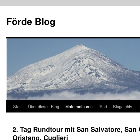
Zum
Inhalt
Förde Blog
springen
Start
Über dieses Blog
Motorradtouren
iPad
Blogarchiv
2. Tag Rundtour mit San Salvatore, San 
Oristano, Cuglieri