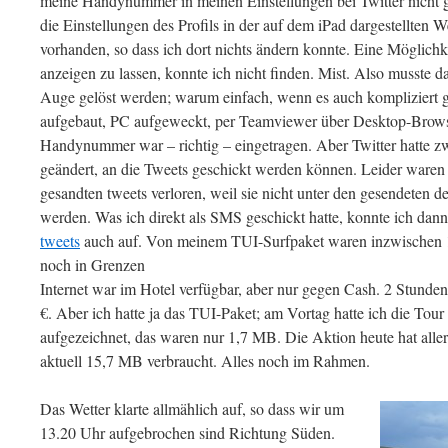
meine Handynummer in meinen Einstellungen bei Twitter nicht g
die Einstellungen des Profils in der auf dem iPad dargestellten W
vorhanden, so dass ich dort nichts ändern konnte. Eine Möglichk
anzeigen zu lassen, konnte ich nicht finden. Mist. Also musste d
Auge gelöst werden; warum einfach, wenn es auch komplizier
aufgebaut, PC aufgeweckt, per Teamviewer über Desktop-Browser
Handynummer war – richtig – eingetragen. Aber Twitter hatte z
geändert, an die Tweets geschickt werden können. Leider war
gesandten tweets verloren, weil sie nicht unter den gesendeten 
werden. Was ich direkt als SMS geschickt hatte, konnte ich dann
tweets
auch auf. Von meinem TUI-Surfpaket waren inzwischen 15
noch in Grenzen
Internet war im Hotel verfügbar, aber nur gegen Cash. 2 Stunde
€. Aber ich hatte ja das TUI-Paket; am Vortag hatte ich die Tou
aufgezeichnet, das waren nur 1,7 MB. Die Aktion heute hat alle
aktuell 15,7 MB verbraucht. Alles noch im Rahmen.
Das Wetter klarte allmählich auf, so dass wir um
13.20 Uhr aufgebrochen sind Richtung Süden.