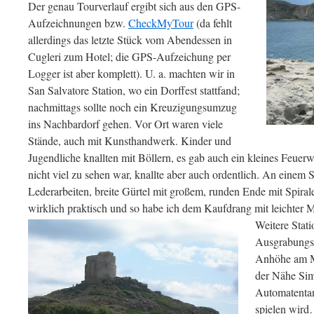
Der genau Tourverlauf ergibt sich aus den GPS-
Aufzeichnungen bzw.
CheckMyTour
(da fehlt
allerdings das letzte Stück vom Abendessen in
Cugleri zum Hotel; die GPS-Aufzeichung per
Logger ist aber komplett). U. a. machten wir in
San Salvatore Station, wo ein Dorffest stattfand;
nachmittags sollte noch ein Kreuzigungsumzug
ins Nachbardorf gehen. Vor Ort waren viele
Stände, auch mit Kunsthandwerk. Kinder und
Jugendliche knallten mit Böllern, es gab auch ein kleines Feuerw
nicht viel zu sehen war, knallte aber auch ordentlich. An einem
Lederarbeiten, breite Gürtel mit großem, runden Ende mit Spirale
wirklich praktisch und so habe ich dem Kaufdrang mit leichter 
Weitere Stati
Ausgrabungsst
Anhöhe am Me
der Nähe Sim
Automatentank
spielen wird