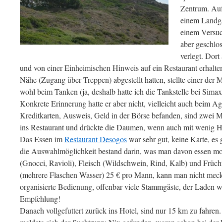
Zentrum. Au
einem Landga
einem Versuc
aber geschlo
verlegt. Dort
und von einer Einheimischen Hinweis auf ein Restaurant erhalte
Nähe (Zugang über Treppen) abgestellt hatten, stellte einer der M
wohl beim Tanken (ja, deshalb hatte ich die Tankstelle bei Sima
Konkrete Erinnerung hatte er aber nicht, vielleicht auch beim 
Kreditkarten, Ausweis, Geld in der Börse befanden, sind zwei 
ins Restaurant und drückte die Daumen, wenn auch mit wenig 
Das Essen im
Restaurant Desogos
war sehr gut, keine Karte, es 
die Auswahlmöglichkeit bestand darin, was man davon essen moch
(Gnocci, Ravioli), Fleisch (Wildschwein, Rind, Kalb) und Früch
(mehrere Flaschen Wasser) 25 € pro Mann, kann man nicht mecke
organisierte Bedienung, offenbar viele Stammgäste, der Laden wur
Empfehlung!
Danach vollgefuttert zurück ins Hotel, sind nur 15 km zu fahr