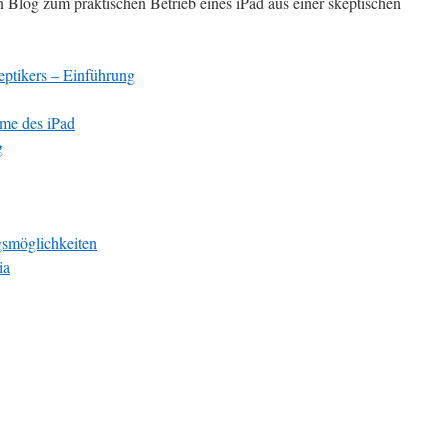
n Blog zum praktischen Betrieb eines iPad aus einer skeptischen
eptikers – Einführung
hme des iPad
g
gsmöglichkeiten
ia