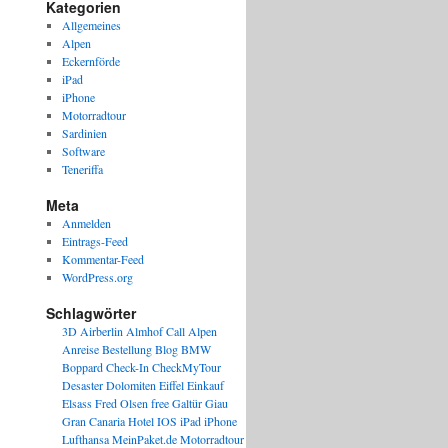
Kategorien
Allgemeines
Alpen
Eckernförde
iPad
iPhone
Motorradtour
Sardinien
Software
Teneriffa
Meta
Anmelden
Eintrags-Feed
Kommentar-Feed
WordPress.org
Schlagwörter
3D
Airberlin
Almhof Call
Alpen
Anreise
Bestellung
Blog
BMW
Boppard
Check-In
CheckMyTour
Desaster
Dolomiten
Eiffel
Einkauf
Elsass
Fred Olsen
free
Galtür
Giau
Gran Canaria
Hotel
IOS
iPad
iPhone
Lufthansa
MeinPaket.de
Motorradtour