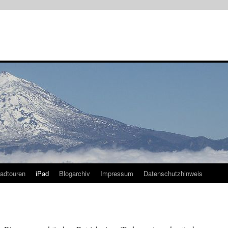
radtouren
iPad
Blogarchiv
Impressum
Datenschutzhinweis