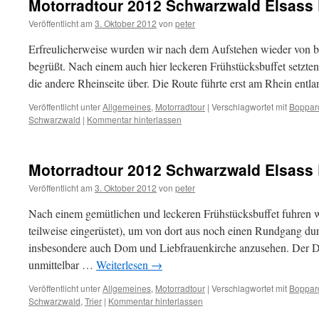
Motorradtour 2012 Schwarzwald Elsass E
Veröffentlicht am
3. Oktober 2012
von
peter
Erfreulicherweise wurden wir nach dem Aufstehen wieder von
begrüßt. Nach einem auch hier leckeren Frühstücksbuffet setzte
die andere Rheinseite über. Die Route führte erst am Rhein ent
Veröffentlicht unter
Allgemeines
,
Motorradtour
|
Verschlagwortet mit
Boppar
Schwarzwald
|
Kommentar hinterlassen
Motorradtour 2012 Schwarzwald Elsass E
Veröffentlicht am
3. Oktober 2012
von
peter
Nach einem gemütlichen und leckeren Frühstücksbuffet fuhren wi
teilweise eingerüstet), um von dort aus noch einen Rundgang d
insbesondere auch Dom und Liebfrauenkirche anzusehen. Der D
unmittelbar …
Weiterlesen
→
Veröffentlicht unter
Allgemeines
,
Motorradtour
|
Verschlagwortet mit
Boppar
Schwarzwald
,
Trier
|
Kommentar hinterlassen