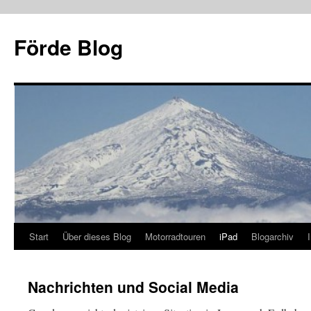
Zum
Inhalt
Förde Blog
springen
Start
Über dieses Blog
Motorradtouren
iPad
Blogarchiv
Nachrichten und Social Media