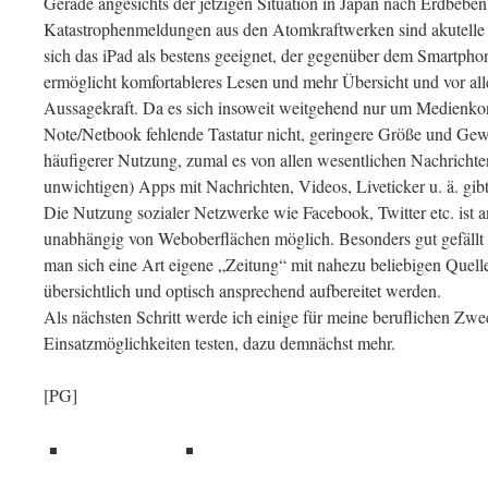
Gerade angesichts der jetzigen Situation in Japan nach Erdbeb
Katastrophenmeldungen aus den Atomkraftwerken sind akutelle 
sich das iPad als bestens geeignet, der gegenüber dem Smartpho
ermöglicht komfortableres Lesen und mehr Übersicht und vor a
Aussagekraft. Da es sich insoweit weitgehend nur um Medienkon
Note/Netbook fehlende Tastatur nicht, geringere Größe und Gew
häufigerer Nutzung, zumal es von allen wesentlichen Nachricht
unwichtigen) Apps mit Nachrichten, Videos, Liveticker u. ä. gibt
Die Nutzung sozialer Netzwerke wie Facebook, Twitter etc. ist 
unabhängig von Weboberflächen möglich. Besonders gut gefällt
man sich eine Art eigene „Zeitung“ mit nahezu beliebigen Quel
übersichtlich und optisch ansprechend aufbereitet werden.
Als nächsten Schritt werde ich einige für meine beruflichen Zw
Einsatzmöglichkeiten testen, dazu demnächst mehr.
[PG]
teilen
teilen