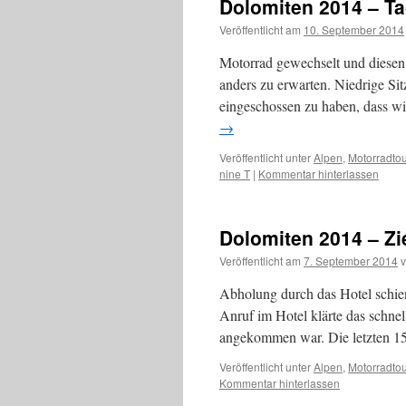
Dolomiten 2014 – Ta
Veröffentlicht am
10. September 2014
Motorrad gewechselt und diesen 
anders zu erwarten. Niedrige Sit
eingeschossen zu haben, dass wi
→
Veröffentlicht unter
Alpen
,
Motorradto
nine T
|
Kommentar hinterlassen
Dolomiten 2014 – Zie
Veröffentlicht am
7. September 2014
Abholung durch das Hotel schie
Anruf im Hotel klärte das schnel
angekommen war. Die letzten 1
Veröffentlicht unter
Alpen
,
Motorradto
Kommentar hinterlassen