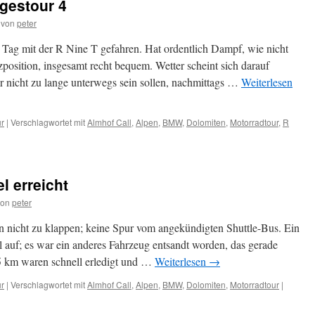
gestour 4
von
peter
Tag mit der R Nine T gefahren. Hat ordentlich Dampf, wie nicht
zposition, insgesamt recht bequem. Wetter scheint sich darauf
r nicht zu lange unterwegs sein sollen, nachmittags …
Weiterlesen
ur
|
Verschlagwortet mit
Almhof Call
,
Alpen
,
BMW
,
Dolomiten
,
Motorradtour
,
R
l erreicht
von
peter
n nicht zu klappen; keine Spur vom angekündigten Shuttle-Bus. Ein
l auf; es war ein anderes Fahrzeug entsandt worden, das gerade
5 km waren schnell erledigt und …
Weiterlesen
→
ur
|
Verschlagwortet mit
Almhof Call
,
Alpen
,
BMW
,
Dolomiten
,
Motorradtour
|