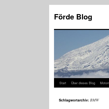
Zum
Inhalt
Förde Blog
springen
Start
Über dieses Blog
Motor
BMW
Schlagwortarchiv: