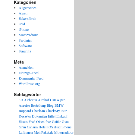
Kategorien
Allgemeines
Alpen
Eckernförde
iPad
iPhone
Motorradtour
Sardinien
Software
Teneriffa
Meta
Anmelden
Eintrags-Feed
Kommentar-Feed
WordPress.org
Schlagwörter
3D
Airberlin
Almhof Call
Alpen
Anreise
Bestellung
Blog
BMW
Boppard
Check-In
CheckMyTour
Desaster
Dolomiten
Eiffel
Einkauf
Elsass
Fred Olsen
free
Galtür
Giau
Gran Canaria
Hotel
IOS
iPad
iPhone
Lufthansa
MeinPaket.de
Motorradtour