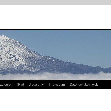
radtouren
iPad
Blogarchiv
Impressum
Datenschutzhinweis