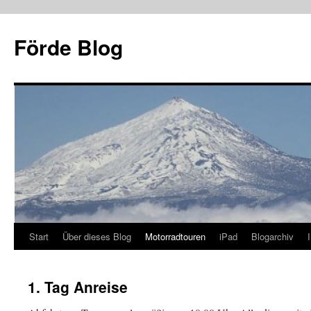
Zum
Inhalt
Förde Blog
springen
Start
Über dieses Blog
Motorradtouren
iPad
Blogarchiv
1. Tag Anreise