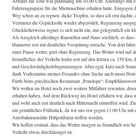
Abfahrt zur Tour war planmäßig um 10.00 Uhr. Allerdings mit 
Fahrzeugpapiere für die Mietmaschine erhalten hatte. Entgegen 
Weg schon an zu regnen; dicke Tropfen, so dass ich erst dachte, 
Vermieter die Gepäckrolle wieder abgerödelt, Regenzeug ausge
Glücklicherweise regnet es sich nicht ein, nur gelegentlich ein kl
Als Ausgleich allerdings Baustellen und Staus reichlich, so dass
Hannover erst mit deutlicher Verspätung erreiche. Von dort fahr
einer Pause weiter, jetzt ohne Regenzeug. Das Wetter wird au
freundlicher, der Verkehr leider erst auf den letzten ca. 150 km,
und Geschwindigkeitsbegrenzungen. Aber egal, kurz nach Sonne
dank Vorkenntnis meines Freundes ohne Suche auch unser Hote
Fürth beim griechischen Restaurant „Penelope“: Empfehlenswert
Wir wollen im Hotel noch zwei weitere Mitfahrer erwarten, der
erhalten haben. Auf dem Rückweg ins Hotel erfahren wir, dass nu
und wohl auch erst deutlich nach Mitternacht eintreffen wird. Z
ein gemütliches Frühstück, da wir uns erst gegen 11.00 Uhr mit 
Autobahnraststätte Hiltpoldstein treffen werden.
Wir hoffen erstmal, dass das Wetter morgen so freundlich wie he
Verkehr etwas durchlässiger ist.