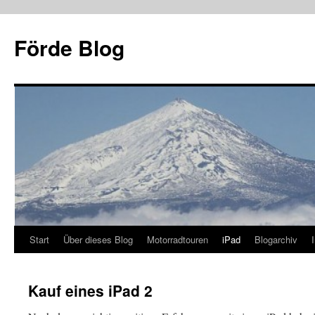
Zum
Inhalt
Förde Blog
springen
Start
Über dieses Blog
Motorradtouren
iPad
Blogarchiv
Kauf eines iPad 2