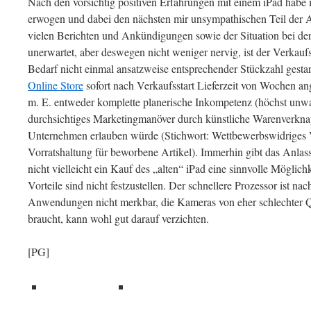
Nach den vorsichtig positiven Erfahrungen mit einem iPad habe i
erwogen und dabei den nächsten mir unsympathischen Teil der 
vielen Berichten und Ankündigungen sowie der Situation bei der
unerwartet, aber deswegen nicht weniger nervig, ist der Verkaufs
Bedarf nicht einmal ansatzweise entsprechender Stückzahl gesta
Online Store
sofort nach Verkaufsstart Lieferzeit von Wochen a
m. E. entweder komplette planerische Inkompetenz (höchst unwa
durchsichtiges Marketingmanöver durch künstliche Warenverkna
Unternehmen erlauben würde (Stichwort: Wettbewerbswidriges V
Vorratshaltung für beworbene Artikel). Immerhin gibt das Anla
nicht vielleicht ein Kauf des „alten“ iPad eine sinnvolle Möglich
Vorteile sind nicht festzustellen. Der schnellere Prozessor ist na
Anwendungen nicht merkbar, die Kameras von eher schlechter Q
braucht, kann wohl gut darauf verzichten.
[PG]
teilen
teilen