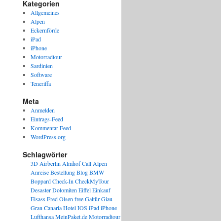
Kategorien
Allgemeines
Alpen
Eckernförde
iPad
iPhone
Motorradtour
Sardinien
Software
Teneriffa
Meta
Anmelden
Eintrags-Feed
Kommentar-Feed
WordPress.org
Schlagwörter
3D
Airberlin
Almhof Call
Alpen
Anreise
Bestellung
Blog
BMW
Boppard
Check-In
CheckMyTour
Desaster
Dolomiten
Eiffel
Einkauf
Elsass
Fred Olsen
free
Galtür
Giau
Gran Canaria
Hotel
IOS
iPad
iPhone
Lufthansa
MeinPaket.de
Motorradtour