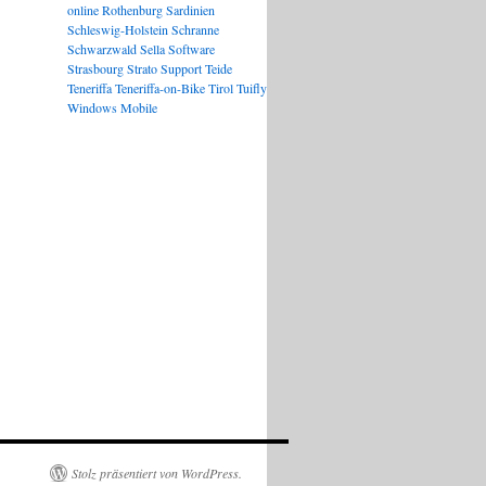
online
Rothenburg
Sardinien
Schleswig-Holstein
Schranne
Schwarzwald
Sella
Software
Strasbourg
Strato
Support
Teide
Teneriffa
Teneriffa-on-Bike
Tirol
Tuifly
Windows Mobile
Stolz präsentiert von WordPress.