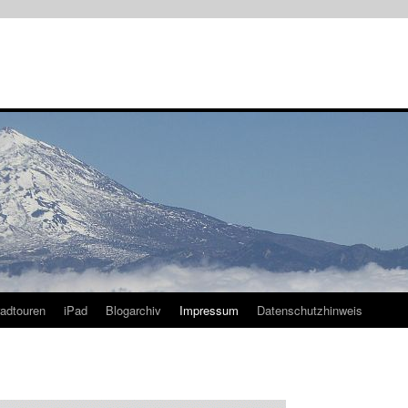
radtouren
iPad
Blogarchiv
Impressum
Datenschutzhinweis