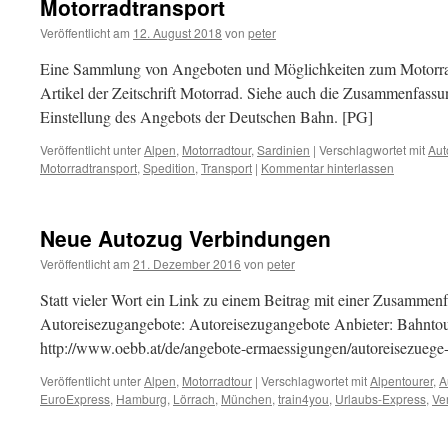
Motorradtransport
Veröffentlicht am
12. August 2018
von
peter
Eine Sammlung von Angeboten und Möglichkeiten zum Motorradt
Artikel der Zeitschrift Motorrad. Siehe auch die Zusammenfas
Einstellung des Angebots der Deutschen Bahn. [PG]
Veröffentlicht unter
Alpen
,
Motorradtour
,
Sardinien
|
Verschlagwortet mit
Aut
Motorradtransport
,
Spedition
,
Transport
|
Kommentar hinterlassen
Neue Autozug Verbindungen
Veröffentlicht am
21. Dezember 2016
von
peter
Statt vieler Wort ein Link zu einem Beitrag mit einer Zusammenf
Autoreisezugangebote: Autoreisezugangebote Anbieter: Bahntou
http://www.oebb.at/de/angebote-ermaessigungen/autoreisezuege
Veröffentlicht unter
Alpen
,
Motorradtour
|
Verschlagwortet mit
Alpentourer
,
A
EuroExpress
,
Hamburg
,
Lörrach
,
München
,
train4you
,
Urlaubs-Express
,
Ve