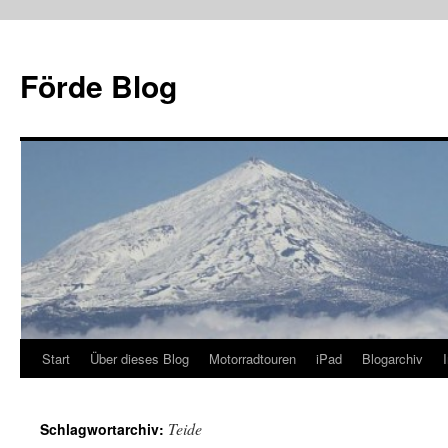
Zum Inhalt springen
Förde Blog
Start
Über dieses Blog
Motorradtouren
iPad
Blogarchiv
Teide
Schlagwortarchiv: