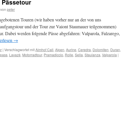
3 Pässetour
von
peter
gebotenen Touren (wir haben vorher nur an der von uns
enaufgangstour und der Tour zur Vaiont Staumauer teilgenommen)
our. Dabei werden folgende Pässe abgefahren: Valparola, Falzarego,
erlesen
→
ur
|
Verschlagwortet mit
Almhof Call
,
Alpen
,
Aurine
,
Ceredra
,
Dolomiten
,
Duran
,
rpass
,
Lavazè
,
Motorradtour
,
Pramadiccio
,
Rolle
,
Sella
,
Staulanza
,
Valparola
|