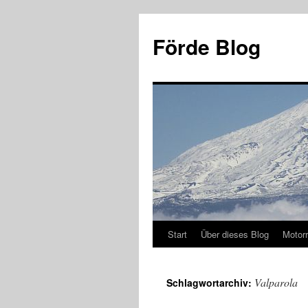
Zum
Inhalt
Förde Blog
springen
Start
Über dieses Blog
Motor
Valparola
Schlagwortarchiv: