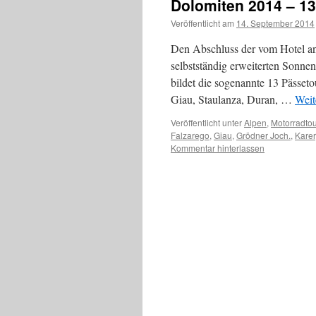
Dolomiten 2014 – 1
Veröffentlicht am
14. September 2014
Den Abschluss der vom Hotel an
selbstständig erweiterten Sonn
bildet die sogenannte 13 Pässet
Giau, Staulanza, Duran, …
Weit
Veröffentlicht unter
Alpen
,
Motorradto
Falzarego
,
Giau
,
Grödner Joch.
,
Kare
Kommentar hinterlassen