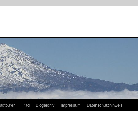
radtouren
iPad
Blogarchiv
Impressum
Datenschutzhinweis