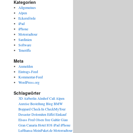
Kategorien
Allgemeines
Alpen
Eckernförde
iPad
iPhone
Motorradtour
Sardinien
Software
Teneriffa
Meta
Anmelden
Eintrags-Feed
Kommentar-Feed
WordPress.org
Schlagwörter
3D
Airberlin
Almhof Call
Alpen
Anreise
Bestellung
Blog
BMW
Boppard
Check-In
CheckMyTour
Desaster
Dolomiten
Eiffel
Einkauf
Elsass
Fred Olsen
free
Galtür
Giau
Gran Canaria
Hotel
IOS
iPad
iPhone
Lufthansa
MeinPaket.de
Motorradtour