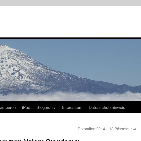
radtouren
iPad
Blogarchiv
Impressum
Datenschutzhinweis
Dolomiten 2014 – 13 Pässetour
→