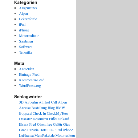
Kategorien
Allgemeines
Alpen
Eckernförde
iPad
iPhone
Motorradtour
Sardinien
Software
Teneriffa
Meta
Anmelden
Eintrags-Feed
Kommentar-Feed
WordPress.org
Schlagwörter
3D
Airberlin
Almhof Call
Alpen
Anreise
Bestellung
Blog
BMW
Boppard
Check-In
CheckMyTour
Desaster
Dolomiten
Eiffel
Einkauf
Elsass
Fred Olsen
free
Galtür
Giau
Gran Canaria
Hotel
IOS
iPad
iPhone
Lufthansa
MeinPaket.de
Motorradtour