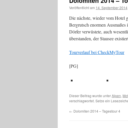
Dolomiten 2014 – T
Veröffentlicht am
14. September 2014
Die nächste, wieder vom Hotel g
Bergrutsch enormen Ausmaßes in 
Dörfer verwüstete, auch wesent
überstanden, der Stausee existier
Tourverlauf bei CheckMyTour
[PG]
teilen
teil
Dieser Beitrag wurde unter
Alpen
,
Mot
verschlagwortet. Setze ein Lesezeich
←
Dolomiten 2014 – Tagestour 4