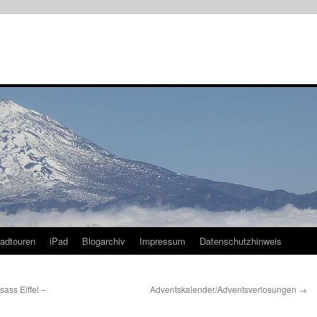
radtouren
iPad
Blogarchiv
Impressum
Datenschutzhinweis
ass Eiffel –
Adventskalender/Adventsverlosungen
→