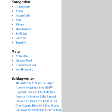
Kategorien
Allgemeines
Alpen
Eckernförde
iPad
iPhone
Motorradtour
Sardinien
Software
Teneriffa
Meta
Anmelden
Eintrags-Feed
Kommentar-Feed
WordPress.org
Schlagwörter
3D
Airberlin
Almhof Call
Alpen
Anreise
Bestellung
Blog
BMW
Boppard
Check-In
CheckMyTour
Desaster
Dolomiten
Eiffel
Einkauf
Elsass
Fred Olsen
free
Galtür
Giau
Gran Canaria
Hotel
IOS
iPad
iPhone
Lufthansa
MeinPaket.de
Motorradtour