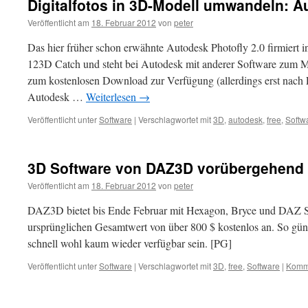
Digitalfotos in 3D-Modell umwandeln: 
Veröffentlicht am
18. Februar 2012
von
peter
Das hier früher schon erwähnte Autodesk Photofly 2.0 firmiert 
123D Catch und steht bei Autodesk mit anderer Software zum M
zum kostenlosen Download zur Verfügung (allerdings erst nach E
Autodesk …
Weiterlesen
→
Veröffentlicht unter
Software
|
Verschlagwortet mit
3D
,
autodesk
,
free
,
Softw
3D Software von DAZ3D vorübergehend 
Veröffentlicht am
18. Februar 2012
von
peter
DAZ3D bietet bis Ende Februar mit Hexagon, Bryce und DAZ S
ursprünglichen Gesamtwert von über 800 $ kostenlos an. So güns
schnell wohl kaum wieder verfügbar sein. [PG]
Veröffentlicht unter
Software
|
Verschlagwortet mit
3D
,
free
,
Software
|
Komme