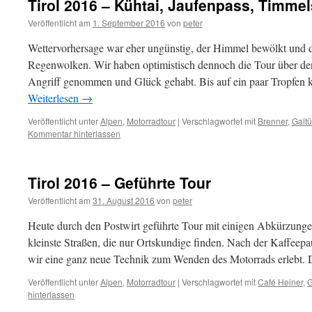
Tirol 2016 – Kühtai, Jaufenpass, Timme
Veröffentlicht am
1. September 2016
von
peter
Wettervorhersage war eher ungünstig, der Himmel bewölkt und 
Regenwolken. Wir haben optimistisch dennoch die Tour über de
Angriff genommen und Glück gehabt. Bis auf ein paar Tropfen 
Weiterlesen
→
Veröffentlicht unter
Alpen
,
Motorradtour
|
Verschlagwortet mit
Brenner
,
Galtü
Kommentar hinterlassen
Tirol 2016 – Geführte Tour
Veröffentlicht am
31. August 2016
von
peter
Heute durch den Postwirt geführte Tour mit einigen Abkürzunge
kleinste Straßen, die nur Ortskundige finden. Nach der Kaffeep
wir eine ganz neue Technik zum Wenden des Motorrads erlebt
Veröffentlicht unter
Alpen
,
Motorradtour
|
Verschlagwortet mit
Café Heiner
,
G
hinterlassen