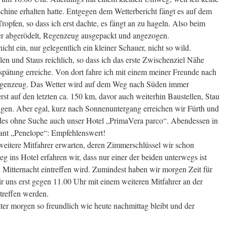
chine erhalten hatte. Entgegen dem Wetterbericht fängt es auf dem
opfen, so dass ich erst dachte, es fängt an zu hageln. Also beim
er abgerödelt, Regenzeug ausgepackt und angezogen.
icht ein, nur gelegentlich ein kleiner Schauer, nicht so wild.
len und Staus reichlich, so dass ich das erste Zwischenziel Nähe
rspätung erreiche. Von dort fahre ich mit einem meiner Freunde nach
 Regenzeug. Das Wetter wird auf dem Weg nach Süden immer
erst auf den letzten ca. 150 km, davor auch weiterhin Baustellen, Stau
en. Aber egal, kurz nach Sonnenuntergang erreichen wir Fürth und
es ohne Suche auch unser Hotel „PrimaVera parco“. Abendessen in
rant „Penelope“: Empfehlenswert!
eitere Mitfahrer erwarten, deren Zimmerschlüssel wir schon
 ins Hotel erfahren wir, dass nur einer der beiden unterwegs ist
h Mitternacht eintreffen wird. Zumindest haben wir morgen Zeit für
ir uns erst gegen 11.00 Uhr mit einem weiteren Mitfahrer an der
 treffen werden.
ter morgen so freundlich wie heute nachmittag bleibt und der