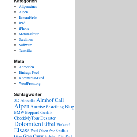
Kategorien
Allgemeines
Alpen
Eckernförde
iPad
iPhone
Motorradtour
Sardinien
Software
Teneriffa
Meta
Anmelden
Eintrags-Feed
Kommentar-Feed
WordPress.org
Schlagwörter
Almhof Call
3D
Airberlin
Alpen
Anreise
Blog
Bestellung
BMW
Boppard
Check-In
CheckMyTour
Desaster
Dolomiten
Eiffel
Einkauf
Elsass
Galtür
Fred Olsen
free
Gran Canaria
Giau
Hotel
IOS
iPad