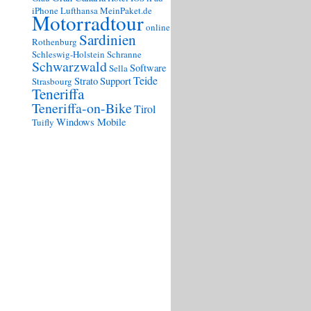
iPhone
Lufthansa
MeinPaket.de
Motorradtour
online
Sardinien
Rothenburg
Schleswig-Holstein
Schranne
Schwarzwald
Software
Sella
Teide
Strato
Support
Strasbourg
Teneriffa
Teneriffa-on-Bike
Tirol
Windows Mobile
Tuifly