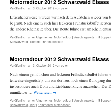
Motorradtour 2012 Schwarzwald Elsass E
Veröffentlicht am
3. Oktober 2012
von
peter
Erfreulicherweise wurden wir nach dem Aufstehen wieder von
begrüßt. Nach einem auch hier leckeren Frühstücksbuffet setzte
die andere Rheinseite über. Die Route führte erst am Rhein ent
Veröffentlicht unter
Allgemeines
,
Motorradtour
|
Verschlagwortet mit
Boppar
Schwarzwald
|
Kommentar hinterlassen
Motorradtour 2012 Schwarzwald Elsass E
Veröffentlicht am
3. Oktober 2012
von
peter
Nach einem gemütlichen und leckeren Frühstücksbuffet fuhren wi
teilweise eingerüstet), um von dort aus noch einen Rundgang d
insbesondere auch Dom und Liebfrauenkirche anzusehen. Der D
unmittelbar …
Weiterlesen
→
Veröffentlicht unter
Allgemeines
,
Motorradtour
|
Verschlagwortet mit
Boppar
Schwarzwald
,
Trier
|
Kommentar hinterlassen