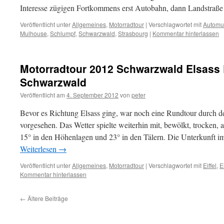
Interesse zügigen Fortkommens erst Autobahn, dann Landstraß
Veröffentlicht unter
Allgemeines
,
Motorradtour
|
Verschlagwortet mit
Autom
Mulhouse
,
Schlumpf
,
Schwarzwald
,
Strasbourg
|
Kommentar hinterlassen
Motorradtour 2012 Schwarzwald Elsass E
Schwarzwald
Veröffentlicht am
4. September 2012
von
peter
Bevor es Richtung Elsass ging, war noch eine Rundtour durch 
vorgesehen. Das Wetter spielte weiterhin mit, bewölkt, trocke
15° in den Höhenlagen und 23° in den Tälern. Die Unterkunft
Weiterlesen
→
Veröffentlicht unter
Allgemeines
,
Motorradtour
|
Verschlagwortet mit
Eiffel
,
E
Kommentar hinterlassen
←
Ältere Beiträge