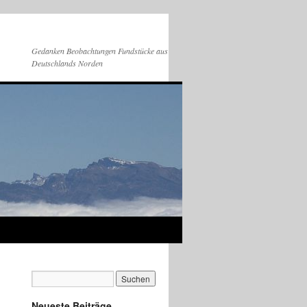
Gedanken Beobachtungen Fundstücke aus
Deutschlands Norden
Neueste Beiträge