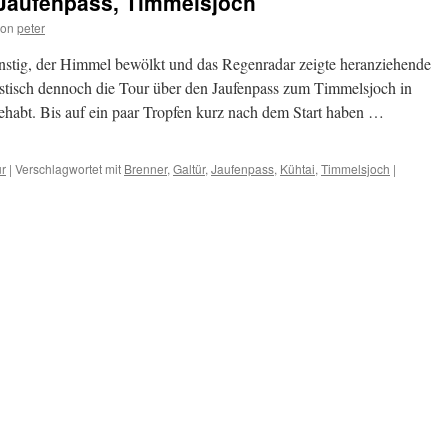
, Jaufenpass, Timmelsjoch
von
peter
nstig, der Himmel bewölkt und das Regenradar zeigte heranziehende
tisch dennoch die Tour über den Jaufenpass zum Timmelsjoch in
abt. Bis auf ein paar Tropfen kurz nach dem Start haben …
ur
|
Verschlagwortet mit
Brenner
,
Galtür
,
Jaufenpass
,
Kühtai
,
Timmelsjoch
|