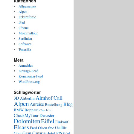
Kategorien
Allgemeines
Alpen
Eckernförde
iPad
iPhone
Motorradtour
Sardinien
Software
Teneriffa
Meta
Anmelden
Eintrags-Feed
Kommentar-Feed
WordPress.org
Schlagwörter
Almhof Call
3D
Airberlin
Alpen
Anreise
Blog
Bestellung
BMW
Boppard
Check-In
CheckMyTour
Desaster
Dolomiten
Eiffel
Einkauf
Elsass
Galtür
Fred Olsen
free
Gran Canaria
Giau
Hotel
IOS
iPad