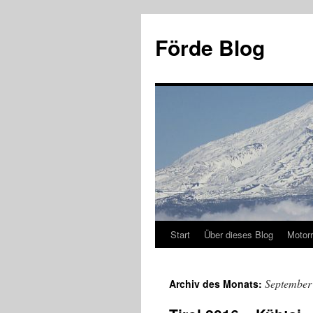
Zum
Inhalt
Förde Blog
springen
Start
Über dieses Blog
Motor
September
Archiv des Monats: