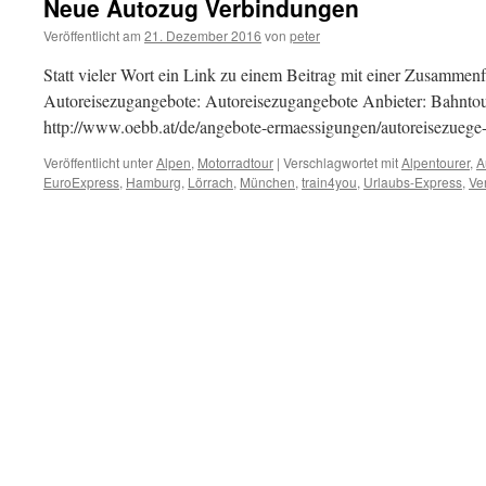
Neue Autozug Verbindungen
Veröffentlicht am
21. Dezember 2016
von
peter
Statt vieler Wort ein Link zu einem Beitrag mit einer Zusammenf
Autoreisezugangebote: Autoreisezugangebote Anbieter: Bahntou
http://www.oebb.at/de/angebote-ermaessigungen/autoreisezuege
Veröffentlicht unter
Alpen
,
Motorradtour
|
Verschlagwortet mit
Alpentourer
,
A
EuroExpress
,
Hamburg
,
Lörrach
,
München
,
train4you
,
Urlaubs-Express
,
Ve