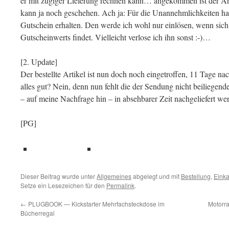
er mit zügiger Lieferung rechnen kann… angekommen ist der Arti
kann ja noch geschehen. Ach ja: Für die Unannehmlichkeiten hab
Gutschein erhalten. Den werde ich wohl nur einlösen, wenn sich 
Gutscheinwerts findet. Vielleicht verlose ich ihn sonst :-)…
[2. Update]
Der bestellte Artikel ist nun doch noch eingetroffen, 11 Tage na
alles gut? Nein, denn nun fehlt die der Sendung nicht beiliegend
– auf meine Nachfrage hin – in absehbarer Zeit nachgeliefert we
[PG]
teilen
teilen
Dieser Beitrag wurde unter
Allgemeines
abgelegt und mit
Bestellung
,
Einka
Setze ein Lesezeichen für den
Permalink
.
←
PLUGBOOK — Kickstarter Mehrfachsteckdose im
Motorra
Bücherregal