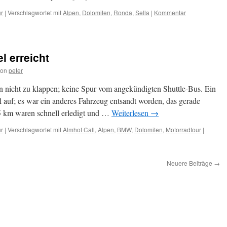
ur
|
Verschlagwortet mit
Alpen
,
Dolomiten
,
Ronda
,
Sella
|
Kommentar
l erreicht
von
peter
n nicht zu klappen; keine Spur vom angekündigten Shuttle-Bus. Ein
l auf; es war ein anderes Fahrzeug entsandt worden, das gerade
5 km waren schnell erledigt und …
Weiterlesen
→
ur
|
Verschlagwortet mit
Almhof Call
,
Alpen
,
BMW
,
Dolomiten
,
Motorradtour
|
Neuere Beiträge
→