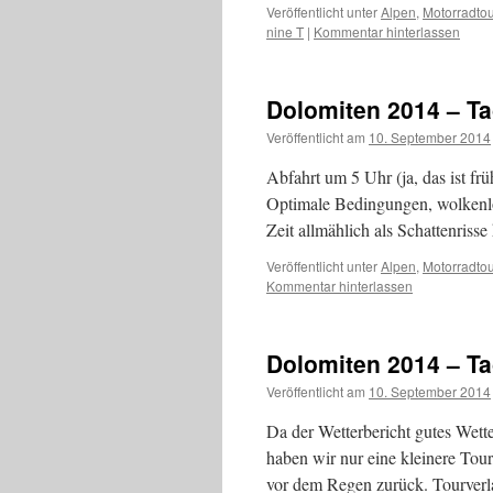
Veröffentlicht unter
Alpen
,
Motorradto
nine T
|
Kommentar hinterlassen
Dolomiten 2014 – T
Veröffentlicht am
10. September 2014
Abfahrt um 5 Uhr (ja, das ist f
Optimale Bedingungen, wolkenlo
Zeit allmählich als Schattenris
Veröffentlicht unter
Alpen
,
Motorradto
Kommentar hinterlassen
Dolomiten 2014 – Ta
Veröffentlicht am
10. September 2014
Da der Wetterbericht gutes Wett
haben wir nur eine kleinere Tou
vor dem Regen zurück. Tourver