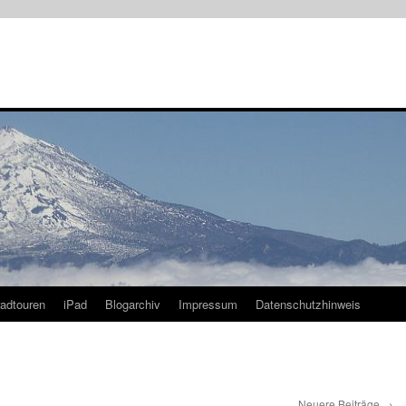
radtouren
iPad
Blogarchiv
Impressum
Datenschutzhinweis
Neuere Beiträge
→