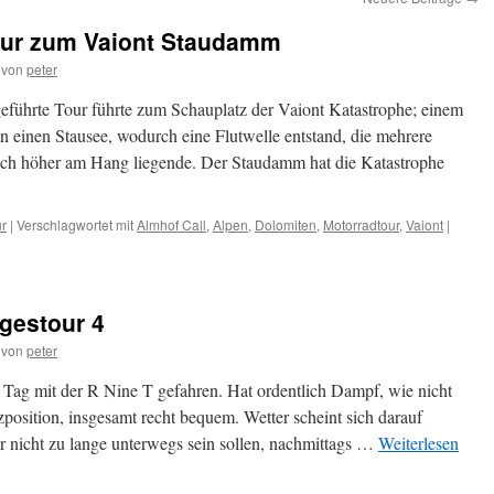
our zum Vaiont Staudamm
von
peter
eführte Tour führte zum Schauplatz der Vaiont Katastrophe; einem
einen Stausee, wodurch eine Flutwelle entstand, die mehrere
lich höher am Hang liegende. Der Staudamm hat die Katastrophe
ur
|
Verschlagwortet mit
Almhof Call
,
Alpen
,
Dolomiten
,
Motorradtour
,
Vaiont
|
gestour 4
von
peter
Tag mit der R Nine T gefahren. Hat ordentlich Dampf, wie nicht
zposition, insgesamt recht bequem. Wetter scheint sich darauf
r nicht zu lange unterwegs sein sollen, nachmittags …
Weiterlesen