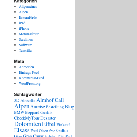
Kategorien
Allgemeines
Alpen
Eckernförde
iPad
iPhone
Motorradtour
Sardinien
Software
Teneriffa
Meta
Anmelden
Eintrags-Feed
Kommentar-Feed
WordPress.org
Schlagwörter
Almhof Call
3D
Airberlin
Alpen
Anreise
Blog
Bestellung
BMW
Boppard
Check-In
CheckMyTour
Desaster
Dolomiten
Eiffel
Einkauf
Elsass
Galtür
Fred Olsen
free
Gran Canaria
Giau
Hotel
IOS
iPad