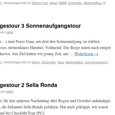
ur
|
Verschlagwortet mit
Almhof Call
,
Alpen
,
BMW
,
Dolomiten
,
Motorradtour
,
R
agestour 3 Sonnenaufgangstour
von
peter
rüh…) zum Passo Giau, um dort den Sonnenaufgang zu erleben.
ser, sternenklarer Himmel, Vollmond. Die Berge traten nach einiger
se hervor. Am Ziel hatten wir genug Zeit, um …
Weiterlesen
→
ur
|
Verschlagwortet mit
Alpen
,
Dolomiten
,
Giau
,
Motorradtour
,
Sonnenaufgang
|
gestour 2 Sella Ronda
von
peter
er, für den späteren Nachmittag aber Regen und Gewitter ankündigte,
r, die bekannte Sella Ronda gefahren. Hat auch geklappt, wir waren
lauf bei CheckMyTour [PG]