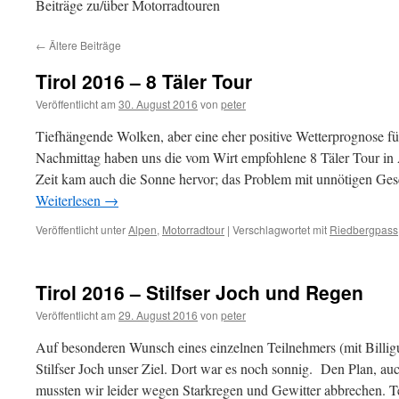
Beiträge zu/über Motorradtouren
←
Ältere Beiträge
Tirol 2016 – 8 Täler Tour
Veröffentlicht am
30. August 2016
von
peter
Tiefhängende Wolken, aber eine eher positive Wetterprognose f
Nachmittag haben uns die vom Wirt empfohlene 8 Täler Tour in 
Zeit kam auch die Sonne hervor; das Problem mit unnötigen G
Weiterlesen
→
Veröffentlicht unter
Alpen
,
Motorradtour
|
Verschlagwortet mit
Riedbergpass
Tirol 2016 – Stilfser Joch und Regen
Veröffentlicht am
29. August 2016
von
peter
Auf besonderen Wunsch eines einzelnen Teilnehmers (mit Billigu
Stilfser Joch unser Ziel. Dort war es noch sonnig. Den Plan, au
mussten wir leider wegen Starkregen und Gewitter abbrechen. 