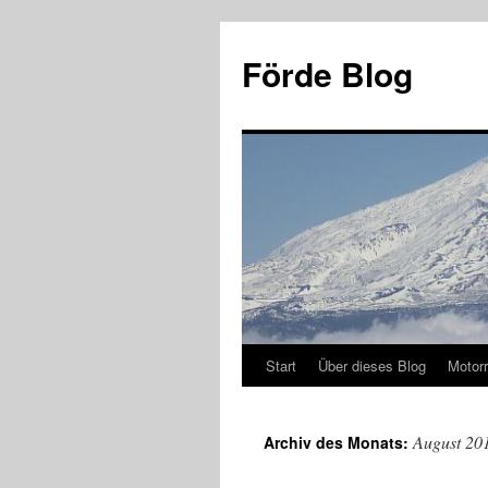
Zum
Inhalt
Förde Blog
springen
Start
Über dieses Blog
Motor
August 20
Archiv des Monats: