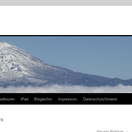
radtouren
iPad
Blogarchiv
Impressum
Datenschutzhinweis
16
Neuere Beiträge
→