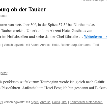
burg ob der Tauber
peter
ren von stets über 30°, in der Spitze 37,5° bei Northeim das
Tauber erreicht. Unterkunft im Akzent Hotel Gasthaus zur
im Hof abstellen und siehe da, der Chef fährt die …
Weiterlesen
→
ur
|
Verschlagwortet mit
Alpen
,
Anreise
,
Hotel
,
Rothenburg
,
Schranne
,
Tirol
|
peter
ls perfektem Auftakt zum Tourbeginn werde ich gleich nach Galtür
e Pässefahren. Aufenthalt im Hotel Post; ich bin gespannt auf Elektro
ur
|
Verschlagwortet mit
Alpen
,
Anreise
,
Galtür
,
Tirol
|
Kommentar hinterlassen